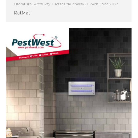
Literatura
,
Produkty
Przez
tkucharski
24th lipiec 2023
RatMat