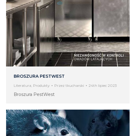
BROSZURA PESTWEST
Literatura
,
Produkty
Przez
tkucharski
24th lipiec 2023
Broszura PestWest