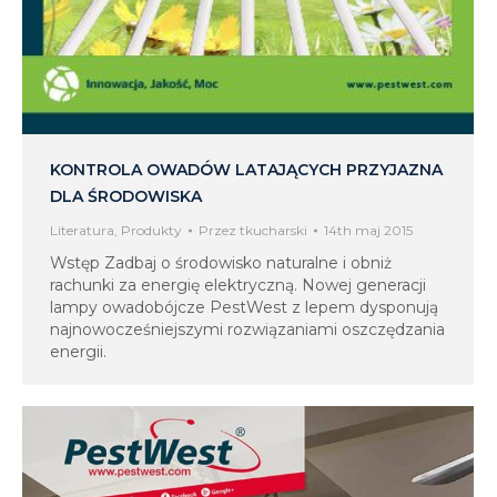
KONTROLA OWADÓW LATAJĄCYCH PRZYJAZNA
DLA ŚRODOWISKA
Literatura
,
Produkty
Przez
tkucharski
14th maj 2015
Wstęp Zadbaj o środowisko naturalne i obniż
rachunki za energię elektryczną. Nowej generacji
lampy owadobójcze PestWest z lepem dysponują
najnowocześniejszymi rozwiązaniami oszczędzania
energii.