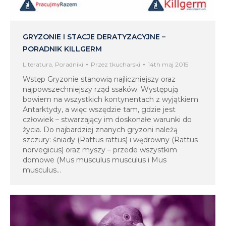
GRYZONIE I STACJE DERATYZACYJNE –
PORADNIK KILLGERM
Literatura
,
Poradniki
Przez
tkucharski
14th maj 2015
Wstęp Gryzonie stanowią najliczniejszy oraz
najpowszechniejszy rząd ssaków. Występują
bowiem na wszystkich kontynentach z wyjątkiem
Antarktydy, a więc wszędzie tam, gdzie jest
człowiek – stwarzający im doskonałe warunki do
życia. Do najbardziej znanych gryzoni należą
szczury: śniady (Rattus rattus) i wędrowny (Rattus
norvegicus) oraz myszy – przede wszystkim
domowe (Mus musculus musculus i Mus
musculus…