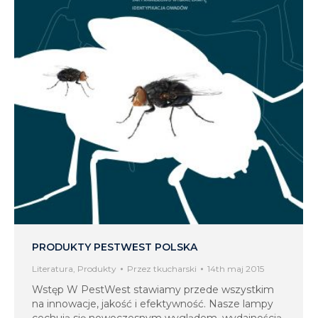
PRODUKTY PESTWEST POLSKA
Literatura
,
Produkty
Przez
tkucharski
14th maj 2015
Wstęp W PestWest stawiamy przede wszystkim
na innowacje, jakość i efektywność. Nasze lampy
cechują się nowoczesnym wyglądem, wydajnością