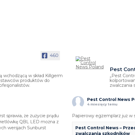
460
Pest Con
rmą wchodzącą w skład Killgerm
„Pest Contr
dostawców produktów do
kolportowan
fesjonalistów.
zwalczania 
Pest Control News P
4 miesięcy temu
t sprawia, że zużycie prądu
Papierowy egzemplarz już w s
 świetlówkę QBL LED można z
ch wersjach Sunburst
Pest Control News – Prz
zwalczania szkodników