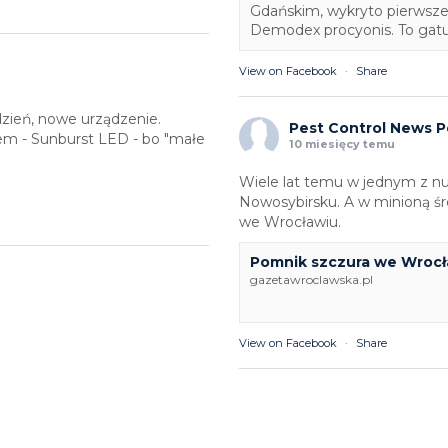
Gdańskim, wykryto pierwsz
Demodex procyonis. To gatun
View on Facebook
·
Share
zień, nowe urządzenie.
Pest Control News P
em - Sunburst LED - bo "małe
10 miesięcy temu
Wiele lat temu w jednym z 
Nowosybirsku. A w minioną ś
we Wrocławiu.
Pomnik szczura we Wrocła
gazetawroclawska.pl
View on Facebook
·
Share