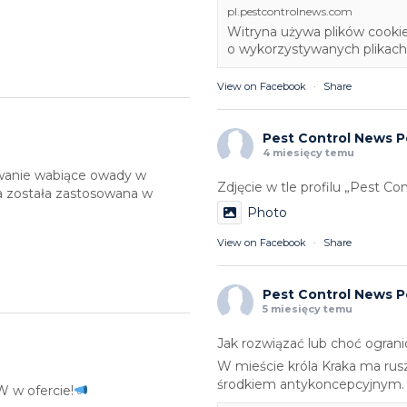
pl.pestcontrolnews.com
Witryna używa plików cookie
o wykorzystywanych plikach 
View on Facebook
·
Share
Pest Control News P
4 miesięcy temu
owanie wabiące owady w
Zdjęcie w tle profilu „Pest C
ka została zastosowana w
Photo
View on Facebook
·
Share
Pest Control News P
5 miesięcy temu
Jak rozwiązać lub choć ogran
W mieście króla Kraka ma rusz
środkiem antykoncepcyjnym.
 w ofercie!