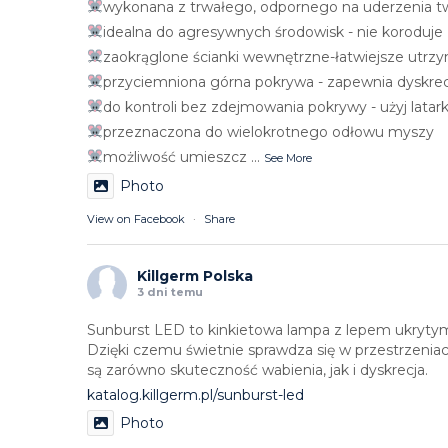
wykonana z trwałego, odpornego na uderzenia 
idealna do agresywnych środowisk - nie koroduje
zaokrąglone ścianki wewnętrzne-łatwiejsze utrzy
przyciemniona górna pokrywa - zapewnia dyskrec
do kontroli bez zdejmowania pokrywy - użyj latark
przeznaczona do wielokrotnego odłowu myszy
możliwość umieszcz
...
See More
Photo
View on Facebook
·
Share
Killgerm Polska
3 dni temu
Sunburst LED to kinkietowa lampa z lepem ukryty
Dzięki czemu świetnie sprawdza się w przestrzenia
są zarówno skuteczność wabienia, jak i dyskrecja.
katalog.killgerm.pl/sunburst-led
Photo