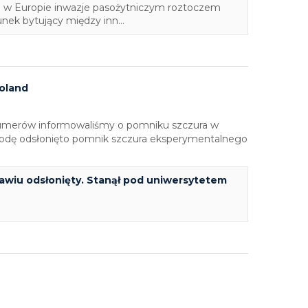
e w Europie inwazje pasożytniczym roztoczem
ek bytujący między inn...
oland
numerów informowaliśmy o pomniku szczura w
rodę odsłonięto pomnik szczura eksperymentalnego
wiu odsłonięty. Stanął pod uniwersytetem