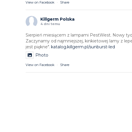
View on Facebook
·
Share
Killgerm Polska
4 dni temu
Sierpień miesiącem z lampami PestWest. Nowy tyd
Zaczynamy od najmniejszej, kinkietowej lamy z lep
jest piękne".
katalog.killgerm.pl/sunburst-led
Photo
View on Facebook
·
Share