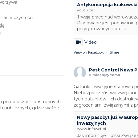
tworzywa
Antykoncepcja krakowski
youtu.be
Trwają prace nad wprowadze
manie czystości
Planowane jest podawanie p
ję
przygotowanych do t...
i
Video
View on Facebook
·
Share
Pest Control News P
8 miesięcy temu
Gatunki inwazyjne stanowią 
Niebezpieczeństwo związane j
tych gatunków i ich destrukc
m przed oczami postronnych.
zagrożeniami związanymi z p
ch publicznych, gdzie ważne
Nowy pasożyt już w Euro
inwazyjnych
www.infowet.pl
Jak informuje Polski Związe