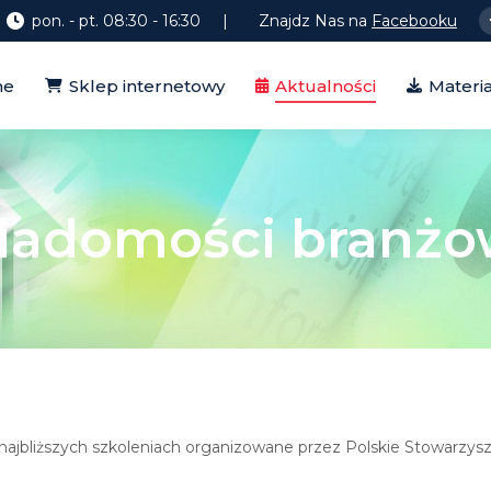
pon. - pt. 08:30 - 16:30
| Znajdz Nas na
Facebooku
Sklep internetowy
Aktualności
Materiały
me
Sklep internetowy
Aktualności
Materia
iadomości branżo
ajbliższych szkoleniach organizowane przez Polskie Stowarzysz