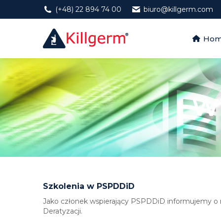
(+48) 22 894 74 00
biuro@killgerm.com
Home
Ho
W
Szkolenia w PSPDDiD
Jako członek wspierający PSPDDiD informujemy o n
Deratyzacji.