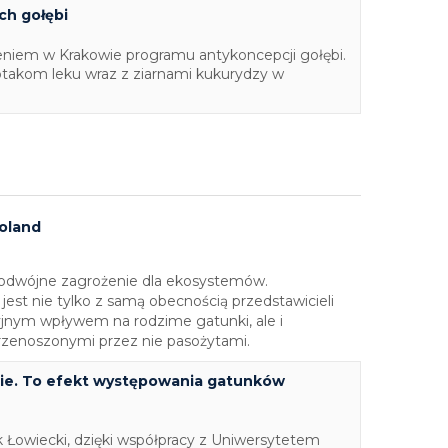
ch gołębi
niem w Krakowie programu antykoncepcji gołębi.
takom leku wraz z ziarnami kukurydzy w
oland
podwójne zagrożenie dla ekosystemów.
est nie tylko z samą obecnością przedstawicieli
yjnym wpływem na rodzime gatunki, ale i
rzenoszonymi przez nie pasożytami.
pie. To efekt występowania gatunków
k Łowiecki, dzięki współpracy z Uniwersytetem