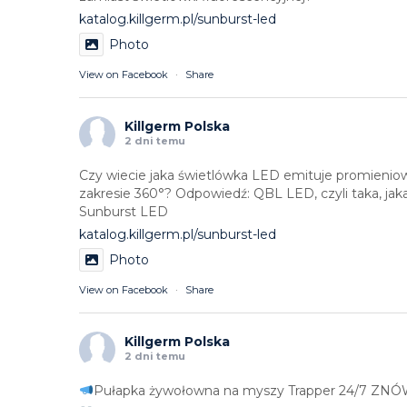
katalog.killgerm.pl/sunburst-led
Photo
View on Facebook
·
Share
Killgerm Polska
2 dni temu
Czy wiecie jaka świetlówka LED emituje promieni
zakresie 360°? Odpowiedź: QBL LED, czyli taka, ja
Sunburst LED
katalog.killgerm.pl/sunburst-led
Photo
View on Facebook
·
Share
Killgerm Polska
2 dni temu
Pułapka żywołowna na myszy Trapper 24/7 ZNÓW