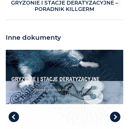
GRYZONIE I STACJE DERATYZACYJNE –
Next
PORADNIK KILLGERM
project:
Inne dokumenty