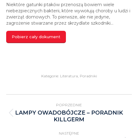
Niektóre gatunki ptaków przenoszą bowiem wiele
niebezpiecznych bakterii, które wywołują choroby u ludzi i
zwierząt domowych. To pierwsze, ale nie jedyne,
zagrożenie stwarzane przez skrzydlate szkodniki…
Pobierz cały dokument
Kategorie:
Literatura
,
Poradniki
Project
POPRZEDNIE
navigation
LAMPY OWADOBÓJCZE – PORADNIK
Previous
KILLGERM
project:
NASTĘPNE