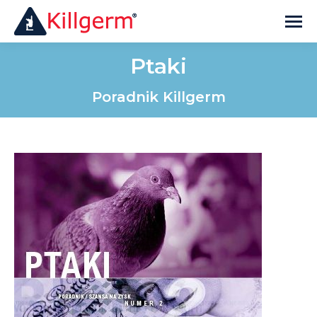
Ptaki
Poradnik Killgerm