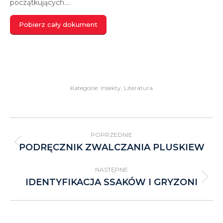
początkujących….
Pobierz cały dokument
Kategorie:
Insekty
,
Literatura
Project
POPRZEDNIE
navigation
PODRĘCZNIK ZWALCZANIA PLUSKIEW
Previous
project:
NASTĘPNE
IDENTYFIKACJA SSAKÓW I GRYZONI
Next
project: