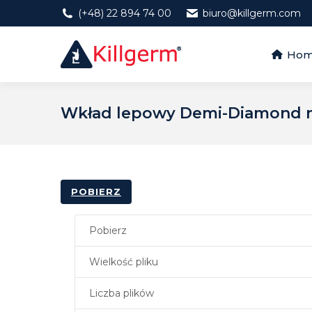
(+48) 22 894 74 00
biuro@killgerm.com
Home
Ho
Wkład lepowy Demi-Diamond 
POBIERZ
Pobierz
Wielkość pliku
Liczba plików