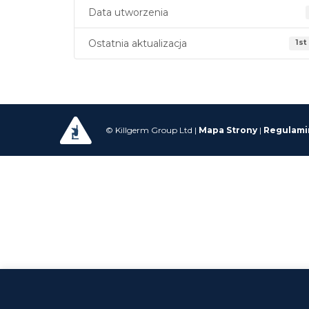
Data utworzenia
Ostatnia aktualizacja
1st
© Killgerm Group Ltd |
Mapa Strony
|
Regulami