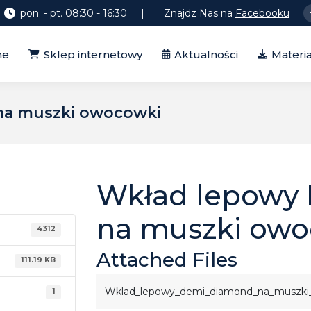
pon. - pt. 08:30 - 16:30
| Znajdz Nas na
Facebooku
Sklep internetowy
Aktualności
Materiały
me
Sklep internetowy
Aktualności
Materia
na muszki owocowki
Wkład lepowy
na muszki owo
4312
Attached Files
111.19 KB
Wklad_lepowy_demi_diamond_na_muszki
1