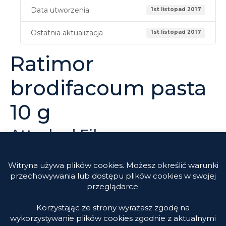
Data utworzenia
1st listopad 2017
Ostatnia aktualizacja
1st listopad 2017
Ratimor
brodifacoum pasta
10 g
Attached Files
Ratimor brodifacoum pasta 10 g
POBIERZ
Witryna używa plików cookies. Możesz określić warunki
przechowywania lub dostępu plików cookies w swojej
przeglądarce.
Korzystając ze strony wyrażasz zgodę na
wykorzystywanie plików cookies zgodnie z aktualnymi