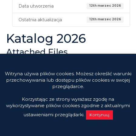
Data utworzenia
12th marzec 2026
Ostatnia aktualizacja
12th marzec 2026
Katalog 2026
Attached Files
Katalog-Killgerm-Polska-2026.pdf
POBIERZ
Witryna używa plików cookies. Możesz określić warunki
przechowywania lub dostępu plików cookies w swojej
przeglądarce.
Korzystając ze strony wyrażasz zgodę na
wykorzystywanie plików cookies zgodnie z aktualnymi
ustawieniami przeglądarki.
Kontynuuj
© Killgerm Group Ltd |
Mapa Strony
|
Regulamin sklepu
internetowego
|
Polityka prywatności
Killgerm Polska Sp. z.o.o., ul. Sarabandy 61, 02-868 Warszawa